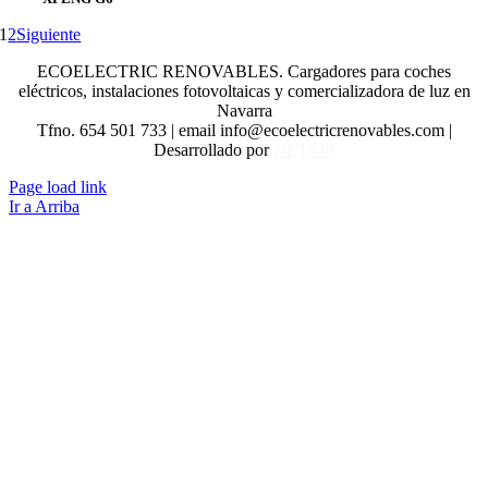
1
2
Siguiente
ECOELECTRIC RENOVABLES. Cargadores para coches
eléctricos, instalaciones fotovoltaicas y comercializadora de luz en
Navarra
Tfno. 654 501 733 | email info@ecoelectricrenovables.com |
Desarrollado por
NET948
Page load link
Ir a Arriba